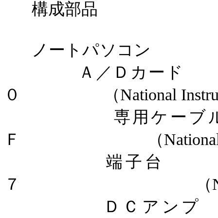
構成部品
ノートパソコン
Ａ／Ｄカード
０
（
National Instr
専用ケーブ
Ｆ
（
Nationa
端子台
７
（
ＤＣアンプ