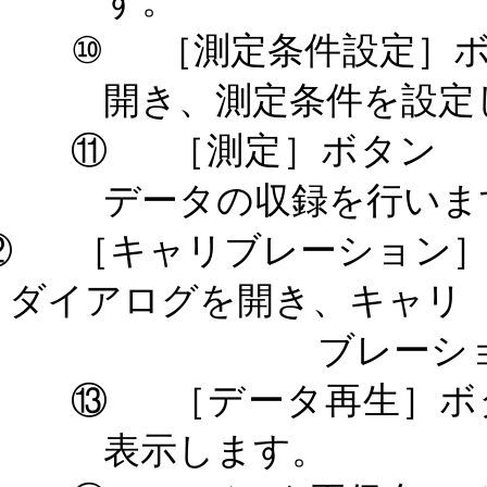
す。
⑩
［測定条件設定］
開き、測定条件を設定
⑪
［測定］ボタン
データの収録を行いま
⑫
［キャリブレーション
ダイアログを開き、キャリ
ブレーシ
⑬
［データ再生］ボ
表示します。