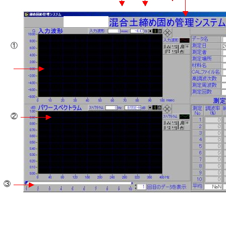
①
②
③