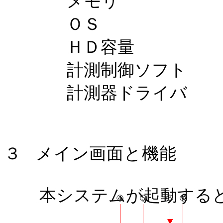
メモリ
ＯＳ
ＨＤ容量
計測制御ソフト
計測器ドライバ
３
メイン画面と機能
本システムが起動する
④
⑤
⑥
⑦